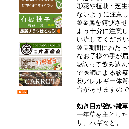
①花や植栽・芝生
ないように注意し
②金属を錆びさせ
よう十分に注意し
い流してくださ
③長期間にわたっ
なお子様の手が届
⑤誤って飲み込ん
で医師による診察
⑥アレルギー体質
合がありますの
効き目が強い雑草
一年草を主とした
サ、ハギなど。