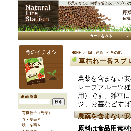
カートをみる
｜
マ
HOME
>
園芸雑貨
>
その他
草枯れ一番スプ
農薬を含まない安
レープフルーツ種
用）です。雑草に
商品検索
ジ、お墓などすば
有機種子（野菜）
農薬を含まない安
春・夏蒔き
秋・冬蒔き
原料は食品用素材