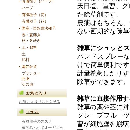
有機種子（ハーブ）
天日塩、重曹、グ
ハーブ
た除草剤です。
有機種子（花）
有機種子（花）
農薬はもちろん、
国産・自然農法種子
ない画期的な除草
春・夏蒔き
秋・冬蒔き
雑草にシュッとス
土・肥料
土
ハンドスプレー
肥料
けで簡単便利です
園芸雑貨
計量希釈したりす
プランター
防虫
除草ができます。
その他
お気に入り
雑草に直接作用す
お気に入りリストを見る
雑草の葉や茎に対
コラム
グレープフルーツ
有機種子のススメ
曹が細胞壁を崩壊
家族みんなでオーガニッ