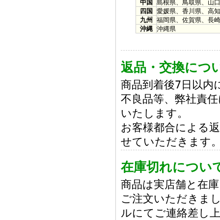
中国
島根県、鳥取県、山
四国
愛媛県、香川県、高
九州
福岡県、佐賀県、長
沖縄
沖縄県
返品・交換につ
商品到着後7日以内
不良品等、弊社責任
いたします。
お客様都合による返
せていただきます
在庫切れについ
商品は実店舗と在
ご注文いただきまし
ルにてご連絡差し