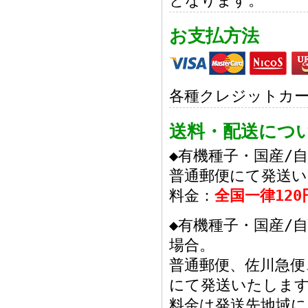
となります。
お支払方法
各種クレジットカ
送料・配送につ
◆有機種子・国産/
普通郵便にて発送
料金：
全国一律120
◆有機種子・国産/
場合。
普通郵便、佐川急
にて発送いたしま
料金は発送先地域