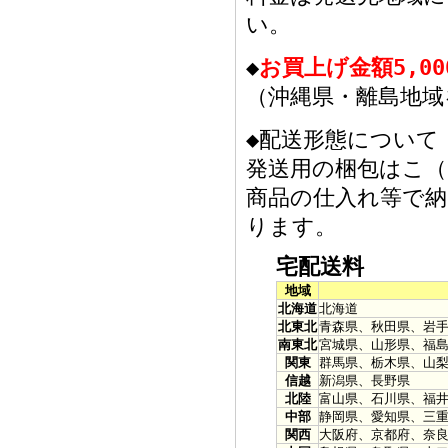
い。
◆
お買上げ金額5,0
（沖縄県・離島地域
◆配送形態について
発送用の梱包はこ（
商品の仕入れ等で
ります。
宅配送料
地域
北海道
北海道
北東北
青森県、秋田県、岩
南東北
宮城県、山形県、福
関東
群馬県、栃木県、山
信越
新潟県、長野県
北陸
富山県、石川県、福
中部
静岡県、愛知県、三
関西
大阪府、京都府、奈