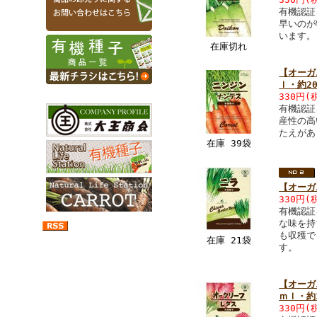
有機認証
早いのが
います。
在庫切れ
【オーガ
ｌ・約2
330円
(
有機認証
産性の高
たえがあ
在庫 39袋
【オーガ
330円
(
有機認証
な味を持
も収穫で
在庫 21袋
す。
【オーガ
ｍｌ・約
330円
(