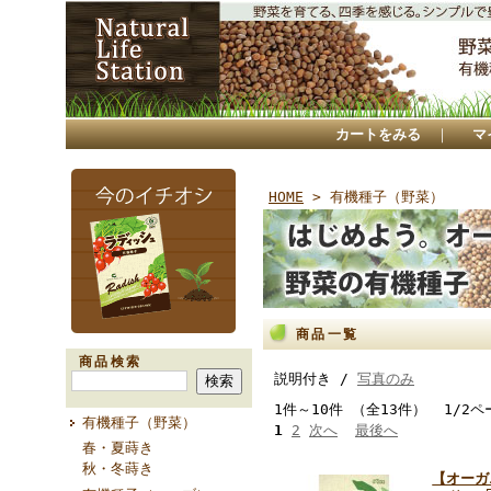
カートをみる
｜
マ
HOME
> 有機種子（野菜）
商品一覧
商品検索
説明付き /
写真のみ
1件～10件 （全13件） 1/2ペ
有機種子（野菜）
1
2
次へ
最後へ
春・夏蒔き
秋・冬蒔き
【オーガ