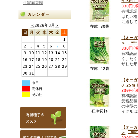
0.5ｍｌ
ク家庭菜園
330円
(
有機認証
カレンダー
は丸い楕
に適して
＜
2026年8月
＞
在庫 30袋
日
月
火
水
木
金
土
【オーガ
1
＞
2
3
4
5
6
7
8
330円
(
9
10
11
12
13
14
15
有機認証
く、たく
16
17
18
19
20
21
22
ザした形
23
24
25
26
27
28
29
在庫 42袋
30
31
【オーガ
今日
0.25ｍ
定休日
330円
(
その他
有機認証
受粉品種
の中型の
在庫切れ
イクルは
【オーガ
＞
330円
(