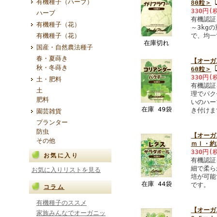
有機種子（ハーブ）
80粒＞
330円
(
ハーブ
有機認証
有機種子（花）
～3kg
有機種子（花）
で、均一
在庫切れ
国産・自然農法種子
春・夏蒔き
【オーガ
秋・冬蒔き
60粒＞
330円
(
土・肥料
有機認証
土
理でパク
肥料
いのハー
在庫 49袋
き付けま
園芸雑貨
プランター
防虫
【オーガ
その他
ｍｌ・約
330円
(
お気に入り
有機認証
細で柔ら
お気に入りリストを見る
培が可能
在庫 44袋
です。
コラム
有機種子のススメ
【オーガ
家族みんなでオーガニッ