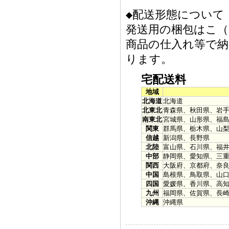
◆配送形態について
発送用の梱包はこ（
商品の仕入れ等で
ります。
宅配送料
地域
北海道
北海道
北東北
青森県、秋田県、岩
南東北
宮城県、山形県、福
関東
群馬県、栃木県、山
信越
新潟県、長野県
北陸
富山県、石川県、福
中部
静岡県、愛知県、三
関西
大阪府、京都府、奈
中国
島根県、鳥取県、山
四国
愛媛県、香川県、高
九州
福岡県、佐賀県、長
沖縄
沖縄県