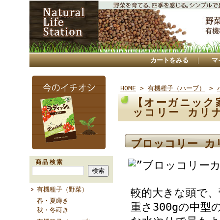
カートをみる
｜
マ
HOME
>
有機種子（ハーブ）
>
【オーガニック
ッコリー カリナ
ブロッコリー カ
商品検索
有機種子（野菜）
較的大きな頭で、
春・夏蒔き
重さ300gの中
秋・冬蒔き