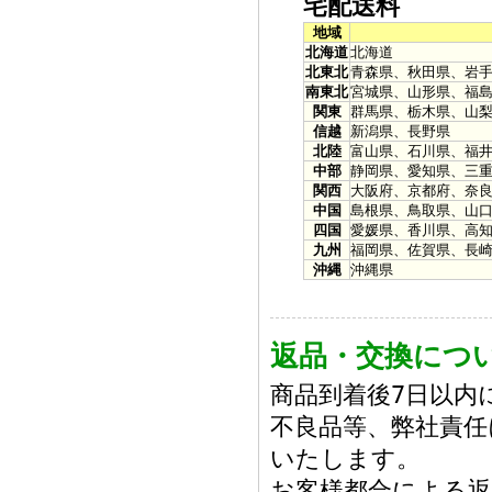
宅配送料
地域
北海道
北海道
北東北
青森県、秋田県、岩
南東北
宮城県、山形県、福
関東
群馬県、栃木県、山
信越
新潟県、長野県
北陸
富山県、石川県、福
中部
静岡県、愛知県、三
関西
大阪府、京都府、奈
中国
島根県、鳥取県、山
四国
愛媛県、香川県、高
九州
福岡県、佐賀県、長
沖縄
沖縄県
返品・交換につ
商品到着後7日以内
不良品等、弊社責任
いたします。
お客様都合による返