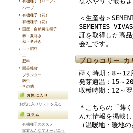
な水やりで最もよ
有機種子（ハーブ）
ハーブ
有機種子（花）
＜生産者＞SEMEN
有機種子（花）
SEMENTES 
国産・自然農法種子
証を取得した高品
春・夏蒔き
秋・冬蒔き
会社です。
土・肥料
土
ブロッコリー カ
肥料
園芸雑貨
蒔く時期：8～12
プランター
発芽適温：15～2
防虫
その他
収穫時期：12～翌
お気に入り
お気に入りリストを見る
＊こちらの「蒔く
コラム
んだ情報を掲載し
（温暖地・暖地の
有機種子のススメ
家族みんなでオーガニッ