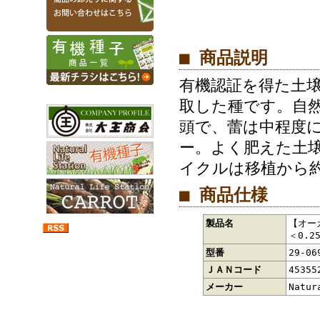
■ 商品説明
有機認証を得た土
取した種です。自然
頭で、蕾は中程度に
ー。よく肥えた土
イクルは移植から約
■ 商品仕様
製品名
【オー
＜0.2
型番
29-06
ＪＡＮコード
45355
メーカー
Natur