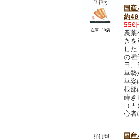
国産
約4
550
在庫 30袋
農薬
きを
した
の種
日、
草勢
草姿
根部
蒔き
（＊
心者
国産