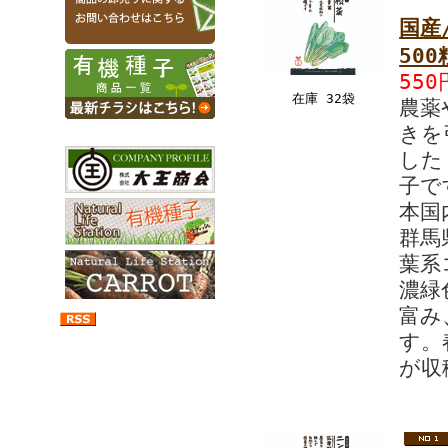
国産
500
550
在庫 32袋
農薬
きを
した
子で
本国
群馬
葉系
濃緑
富み
す。
が収