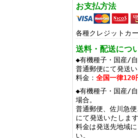
お支払方法
各種クレジットカ
送料・配送につ
◆有機種子・国産/
普通郵便にて発送
料金：
全国一律120
◆有機種子・国産/
場合。
普通郵便、佐川急
にて発送いたしま
料金は発送先地域
い。