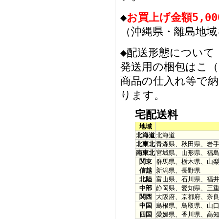
◆
お買上げ金額5,0
（沖縄県・離島地域
◆配送形態について
発送用の梱包はこ（
商品の仕入れ等で
ります。
宅配送料
地域
北海道
北海道
北東北
青森県、秋田県、岩
南東北
宮城県、山形県、福
関東
群馬県、栃木県、山
信越
新潟県、長野県
北陸
富山県、石川県、福
中部
静岡県、愛知県、三
関西
大阪府、京都府、奈
中国
島根県、鳥取県、山
四国
愛媛県、香川県、高