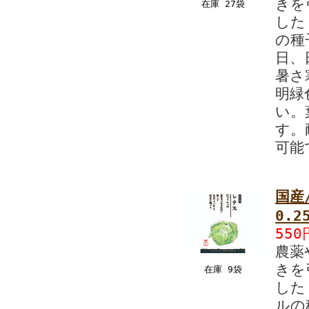
きを
在庫 27袋
した
の種
日、
暑さ
明緑
い。
す。
可能
国産
0.2
550
農薬
きを
在庫 9袋
した
ルの