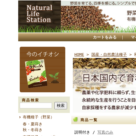
カートをみる
｜
マ
HOME
>
国産・自然農法種子
> 
商品検索
有機種子（野菜）
商品一覧
春・夏蒔き
秋・冬蒔き
説明付き /
写真のみ