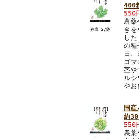
400
550
農薬
きを
在庫 27袋
した
の種
日、
ゴマ
茎や
ルシ
やお
国産
約3
550
農薬