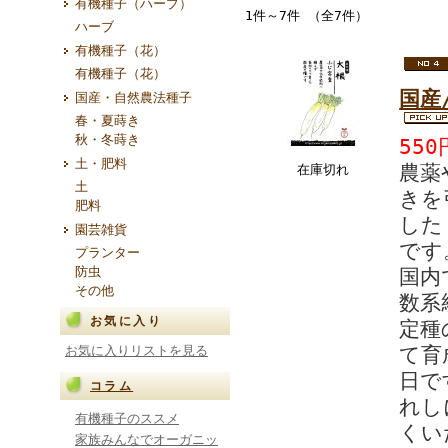
有機種子（ハーブ）
1件～7件 （全7件）
ハーブ
有機種子（花）
有機種子（花）
国産
国産・自然農法種子
春・夏蒔き
秋・冬蒔き
550
土・肥料
農薬
在庫切れ
土
きを
肥料
した
園芸雑貨
です
プランター
防虫
国内
その他
数系
お気に入り
定種
お気に入りリストを見る
て育
日で
コラム
れし
有機種子のススメ
くい
家族みんなでオーガニッ